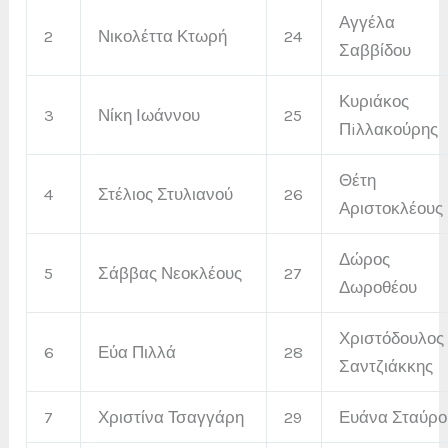
Αγγέλα
2
Νικολέττα Κτωρή
24
Σαββίδου
Κυριάκος
3
Νίκη Ιωάννου
25
Πiλλακούρης
Θέτη
4
Στέλιος Στυλιανού
26
Αριστοκλέους
Δώρος
5
Σάββας Νεοκλέους
27
Δωροθέου
Χριστόδουλος
6
Εύα Πιλλά
28
Σαντζιάκκης
7
Χριστίνα Τσαγγάρη
29
Ευάνα Σταύρο