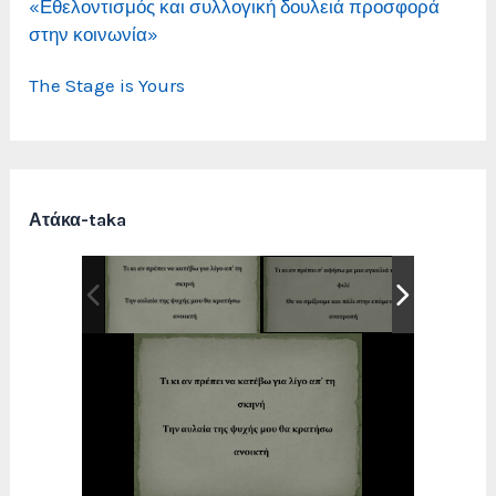
«Εθελοντισμός και συλλογική δουλειά προσφορά
στην κοινωνία»
The Stage is Yours
Ατάκα-taka