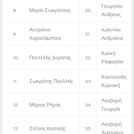
Γεωργίου
8
Μαρία Σωκράτους
30
Ανδρέας
Αντριάνα
Ιωάννου
9
31
Χαραλάμπους
Ανδριάνα
Κοκκή
10
Παντελής Δoράτης
32
Ραφαηλία
Κουτσούδη
11
Σωκράτης Πουλλής
33
Κυριακή
Λουβαρή
12
Μάριος Ρήγας
34
Γεωργία
Λουβαρή
13
Στέλιος Κασιαής
35
Λυσιμάχη